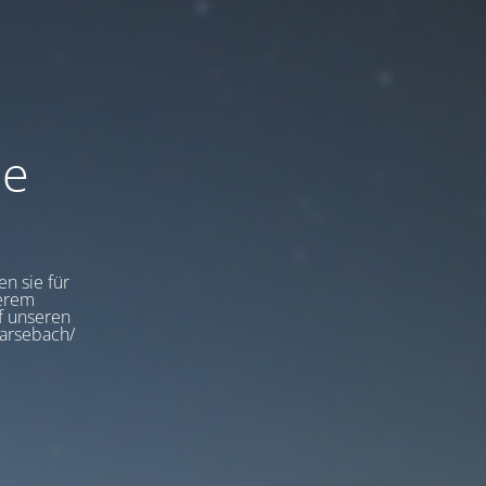
de
en sie für
serem
uf unseren
garsebach/