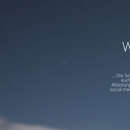
W
... Die S
euch
Abteilung
social me