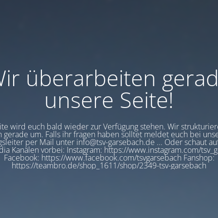
ir überarbeiten gera
unsere Seite!
eite wird euch bald wieder zur Verfügung stehen. Wir strukturier
 gerade um. Falls ihr fragen haben solltet meldet euch bei un
sleiter per Mail unter info@tsv-garsebach.de ... Oder schaut a
dia Kanälen vorbei: Instagram: https://www.instagram.com/tsv_
Facebook: https://www.facebook.com/tsvgarsebach Fanshop:
https://teambro.de/shop_1611/shop/2349-tsv-garsebach