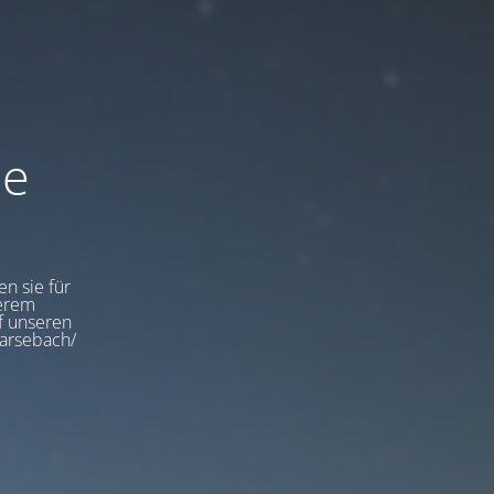
de
en sie für
serem
uf unseren
garsebach/