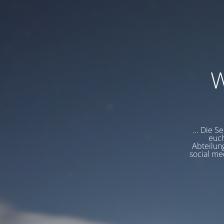
W
... Die S
euch
Abteilung
social me