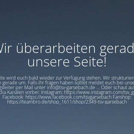
ir überarbeiten gera
unsere Seite!
eite wird euch bald wieder zur Verfügung stehen. Wir strukturier
 gerade um. Falls ihr fragen haben solltet meldet euch bei un
sleiter per Mail unter info@tsv-garsebach.de ... Oder schaut a
dia Kanälen vorbei: Instagram: https://www.instagram.com/tsv_
Facebook: https://www.facebook.com/tsvgarsebach Fanshop:
https://teambro.de/shop_1611/shop/2349-tsv-garsebach